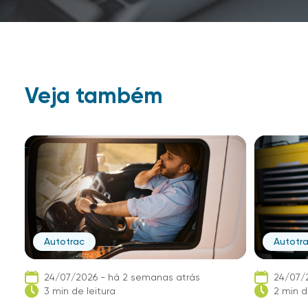
Veja também
Autotrac
Autotr
24/07/2026 - há 2 semanas atrás
24/07/
3 min de leitura
2 min d