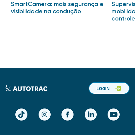
SmartCamera: mais segurança e
Supervis
visibilidade na condução
mobilid
controle
LOGIN
TikTok
Instagram
Facebook
LinkedIn
YouTube