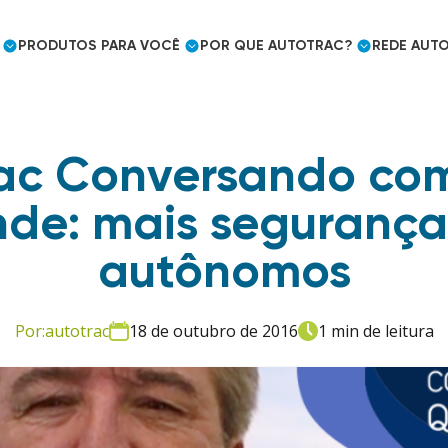
PRODUTOS
PARA VOCÊ
POR QUE
AUTOTRAC?
REDE
AUTO
rac Conversando co
Cargas frigorificadas
Caminhoneiro Autônomo
Prêmios e Reconhecimento
nde: mais segurança
Mercado Segurador
Eficiência logística
autônomos
Embarcador
Controle de jornada
Utilities e outros mercados
Por:
autotrac
18 de outubro de 2016
1 min de leitura
Uso pessoal
Mercado Segurador