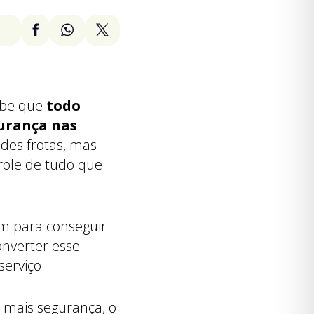
abe que
todo
gurança nas
des frotas, mas
role de tudo que
êm para conseguir
onverter esse
serviço.
 mais segurança, o