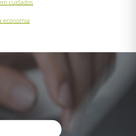
em cuidados
na economia