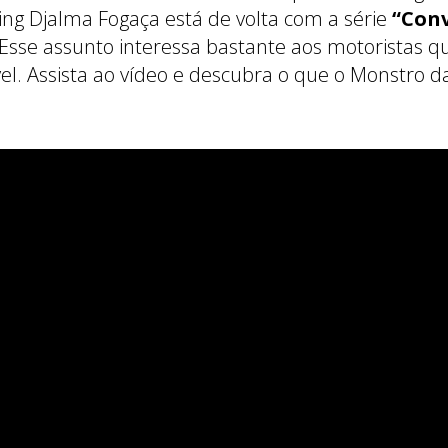
cing Djalma Fogaça está de volta com a série
“Con
 Esse assunto interessa bastante aos motoristas
vel. Assista ao vídeo e descubra o que o Monstro 