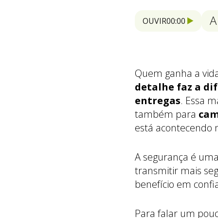
A
OUVIR
00:00
Quem ganha a vida
detalhe faz a d
entregas
. Essa 
também para
cam
está acontecendo n
A segurança é uma
transmitir mais se
benefício em confi
Para falar um pou