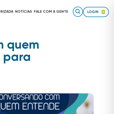
RIZADA
NOTÍCIAS
FALE COM
A GENTE
LOGIN
m quem
Gestão de equipes de campo
AUTOTRAC É INVESTIMENTO
 para
Rastreamento para uso pessoal
Inteligência de dados
TECNOLOGIA AUTOTRAC
Acessórios de segurança