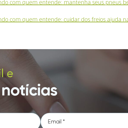
ando com quem entende: mantenha seus pneus b
ndo com quem entende: cuidar dos freios ajuda 
l e
notícias