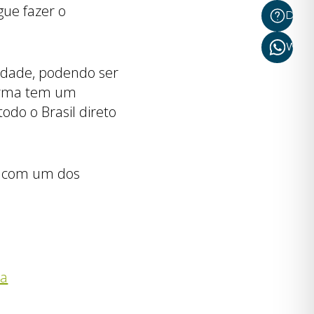
ue fazer o
Dúvi
What
lidade, podendo ser
forma tem um
odo o Brasil direto
e com um dos
da