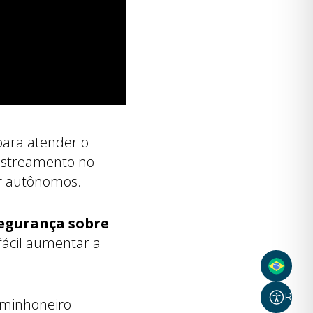
para atender o
rastreamento no
er autônomos.
segurança sobre
 fácil aumentar a
Recur
aminhoneiro