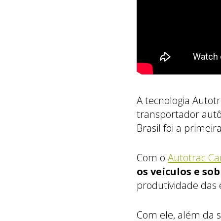
A tecnologia Autot
transportador aut
Brasil foi a primei
Com o
Autotrac C
os veículos e so
produtividade das 
Com ele, além da s