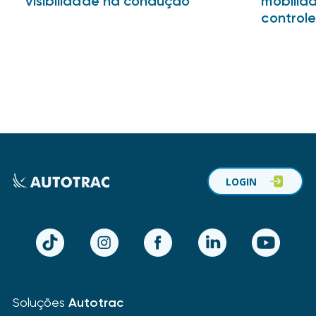
visibilidade na condução
mobilid
controle
LOGIN
TikTok
Instagram
Facebook
LinkedIn
YouTube
Soluções
Autotrac