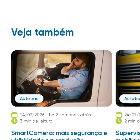
Veja também
Autotrac
Autotr
24/07/2026 - há 2 semanas atrás
24/07/
3 min de leitura
2 min d
SmartCamera: mais segurança e
Supervis