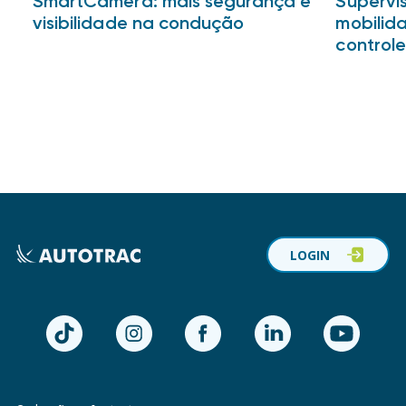
SmartCamera: mais segurança e
Supervis
visibilidade na condução
mobilid
controle
LOGIN
TikTok
Instagram
Facebook
LinkedIn
YouTube