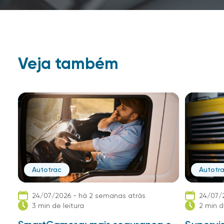
Veja também
Autotrac
Autotr
24/07/2026 - há 2 semanas atrás
24/07/
3 min de leitura
2 min d