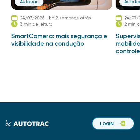
Autotrac
Autotr
24/07/2026 - há 2 semanas atrás
24/07/
3 min de leitura
2 min d
SmartCamera: mais segurança e
Supervis
visibilidade na condução
mobilid
controle
LOGIN