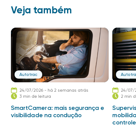
Veja também
Autotrac
Autotr
24/07/2026 - há 2 semanas atrás
24/07/
3 min de leitura
2 min d
SmartCamera: mais segurança e
Supervis
visibilidade na condução
mobilid
controle