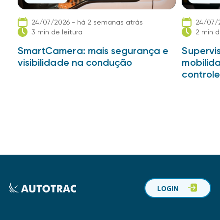
24/07/2026 - há 2 semanas atrás
24/07/
3 min de leitura
2 min d
SmartCamera: mais segurança e
Supervis
visibilidade na condução
mobilid
controle
LOGIN