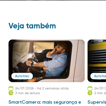
Veja também
Autotrac
Autotr
24/07/2026 - há 2 semanas atrás
24/07/
3 min de leitura
2 min d
SmartCamera: mais segurança e
Supervis