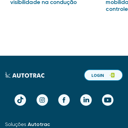
visibilidade na condução
mobilid
controle
LOGIN
TikTok
Instagram
Facebook
LinkedIn
YouTube
Soluções
Autotrac