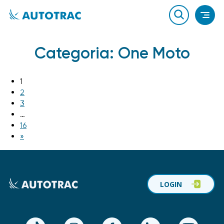
Categoria:
One Moto
1
2
3
…
16
»
LOGIN
TikTok
Instagram
Facebook
LinkedIn
YouTube