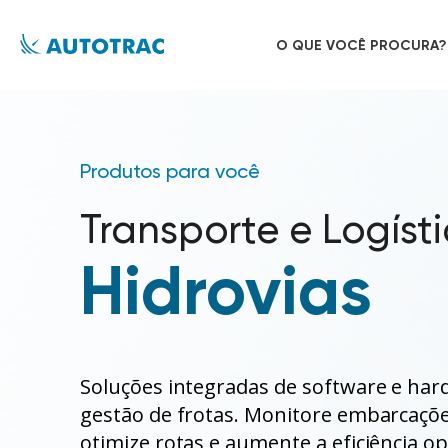
O QUE VOCÊ
PROCURA?
Produtos para você
Prevenção de acidentes
Transporte e logística
Quem Somos
Longa distância
Transporte e Logíst
Autotrac é investimento
Redução de custos
Distribuição Urbana
Hidrovias
Segurança da carga e veículos
Ferrovias
Hidrovias
Starlink - Internet de alta velocidade
Agronegócio
Soluções integradas de software e har
gestão de frotas. Monitore embarcaçõ
Maquinas Pesadas e linha amarela
otimize rotas e aumente a eficiência o