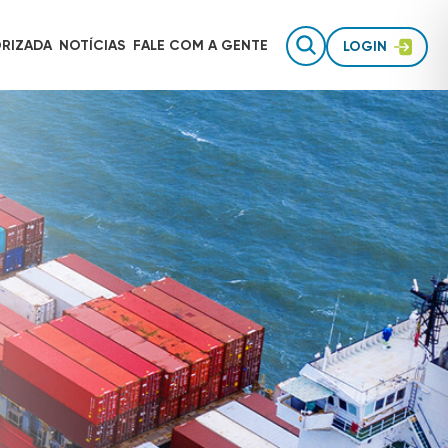
RIZADA
NOTÍCIAS
FALE COM
A GENTE
LOGIN
Gestão de equipes de campo
AUTOTRAC É INVESTIMENTO
Rastreamento para uso pessoal
Inteligência de dados
TECNOLOGIA AUTOTRAC
Acessórios de segurança