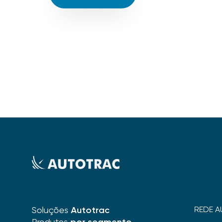
Soluções
Autotrac
REDE A
Produtos