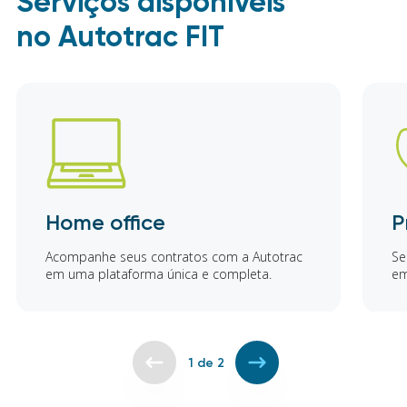
Serviços disponíveis
no Autotrac FIT
Home office
P
Acompanhe seus contratos com a Autotrac
Se
em uma plataforma única e completa.
em
1
de
2