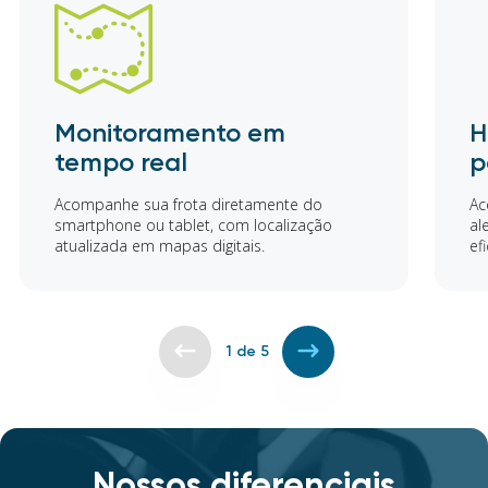
Monitoramento em
H
tempo real
p
Acompanhe sua frota diretamente do
Ac
smartphone ou tablet, com localização
al
atualizada em mapas digitais.
ef
1
de
5
Nossos diferenciais