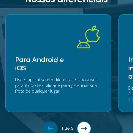
Para Android e
I
iOS
i
a
Use o aplicativo em diferentes dispositivos,
garantindo flexibilidade para gerenciar sua
De
frota de qualquer lugar.
às
su
1
de
5