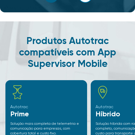
Produtos Autotrac
compatíveis com App
Supervisor Mobile
Autotrac
Autotrac
Prime
Híbrido
Solução mais completa de telemetria e
Solução híbrida com r
comunicação para empresas, com
completo, comunicação
cobertura total e custo fixo.
custo para transporte 