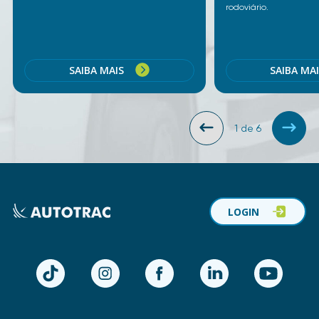
rodoviário.
SAIBA MAIS
SAIBA MA
1
de
6
LOGIN
TikTok
Instagram
Facebook
LinkedIn
YouTube