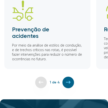
Prevenção de
R
acidentes
Te
co
Por meio da análise de estilos de condução,
ve
e de trechos críticos nas rotas, é possível
pr
fazer intervenções para reduzir o número de
de
ocorrências no futuro.
1
de
4