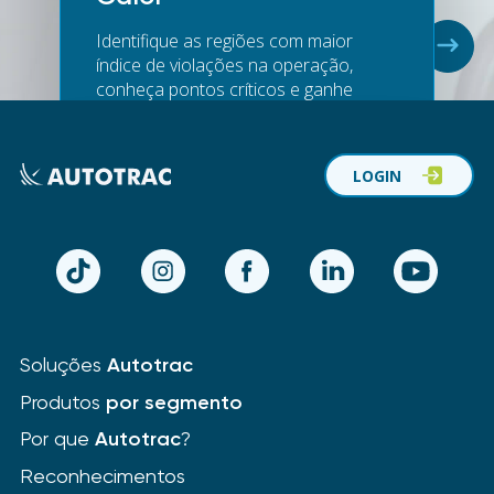
Identifique as regiões com maior
1
de
5
índice de violações na operação,
conheça pontos críticos e ganhe
efetividade na prevenção de
acidentes.
LOGIN
TikTok
Instagram
Facebook
LinkedIn
YouTube
Saúde da
Soluções
Autotrac
Frota
Produtos
por segmento
Por que
Autotrac
?
Acompanhe o quantitativo de falhas
nos veículos e a necessidade de
Reconhecimentos
manutenção preventiva para planejar