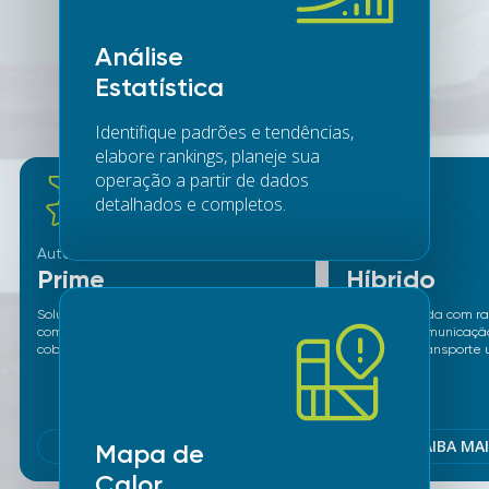
Produtos Autotrac
compatíveis
Análise
Estatística
com Telemetria BI
Identifique padrões e tendências,
elabore rankings, planeje sua
operação a partir de dados
detalhados e completos.
Autotrac
Autotrac
Prime
Híbrido
Solução mais completa de telemetria e
Solução híbrida com r
comunicação para empresas, com
completo, comunicação
cobertura total e custo fixo.
custo para transporte 
rodoviário.
SAIBA MAIS
SAIBA MA
Mapa de
Calor