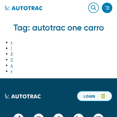
Tag:
autotrac one carro
«
1
2
3
4
»
LOGIN
TikTok
Instagram
Facebook
LinkedIn
YouTube