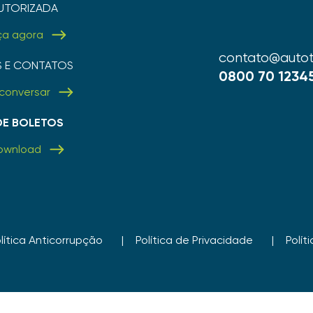
UTORIZADA
ça agora
contato@autot
S E CONTATOS
0800 70 1234
conversar
 DE BOLETOS
ownload
lítica Anticorrupção
Política de Privacidade
Polít