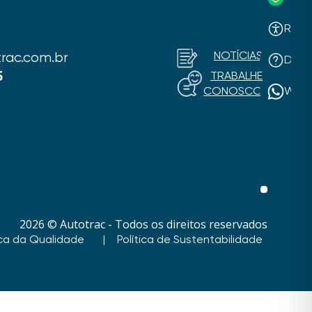
Recur
NOTÍCIAS
rac.com.br
Dúvi
5
TRABALHE
CONOSCO
What
2026 © Autotrac - Todos os direitos reservados
ica da Qualidade
Política de Sustentabilidade