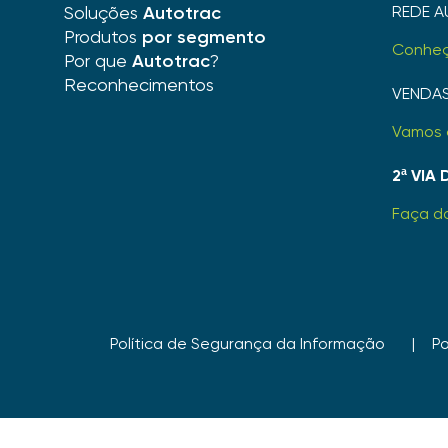
Soluções
Autotrac
REDE A
Produtos
por segmento
Conhe
Por que
Autotrac
?
Reconhecimentos
VENDA
Vamos 
2ª VIA
Faça d
Política de Segurança da Informação
Po