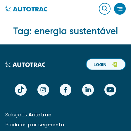
Tag:
energia sustentável
LOGIN
TikTok
Instagram
Facebook
LinkedIn
YouTube
Soluções
Autotrac
Produtos
por segmento