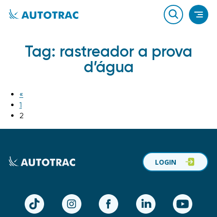
Tag:
rastreador a prova
d’água
«
1
2
LOGIN
TikTok
Instagram
Facebook
LinkedIn
YouTube