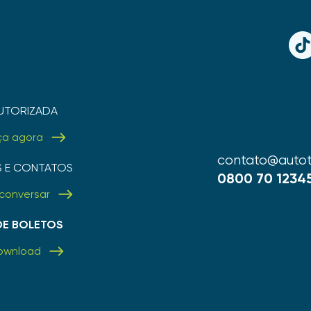
TikT
UTORIZADA
ça agora
contato@autot
S E CONTATOS
0800 70 1234
conversar
 DE BOLETOS
ownload