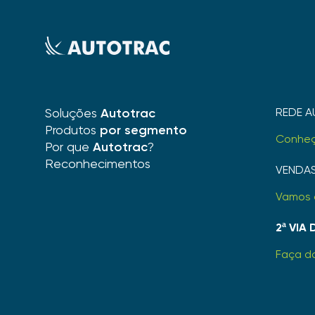
Soluções
Autotrac
REDE A
Produtos
por segmento
Conhe
Por que
Autotrac
?
Reconhecimentos
VENDA
Vamos 
2ª VIA
Faça d