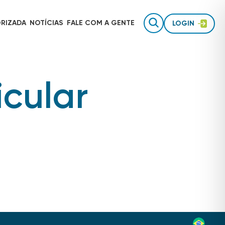
RIZADA
NOTÍCIAS
FALE COM
A GENTE
LOGIN
icular
Gestão de equipes de campo
AUTOTRAC É INVESTIMENTO
Rastreamento para uso pessoal
Inteligência de dados
TECNOLOGIA AUTOTRAC
Acessórios de segurança