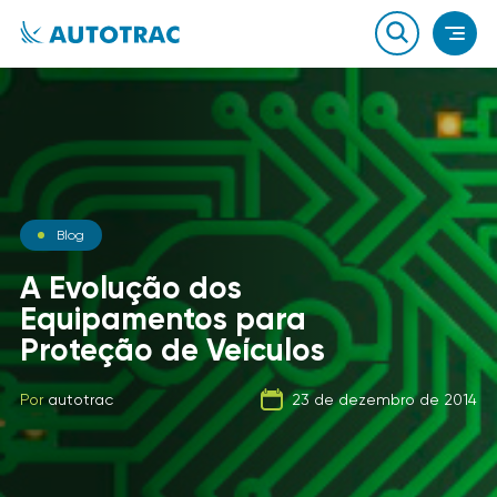
Notícias
Blog
Notícias
O que você sabe sobre o
A Evolução dos
combustível que a sua
Equipamentos para
Carga Fracionada
frota usa?
Proteção de Veículos
Por
autotrac
06 de fevereiro de 2020
Por
Por
autotrac
autotrac
23 de dezembro de 2014
21 de setembro de 2019