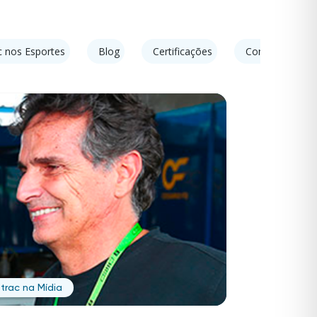
c nos Esportes
Blog
Certificações
Conexões de S
trac na Mídia