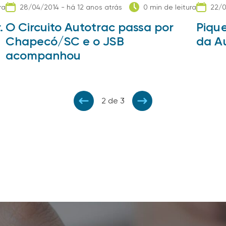
ra
28/04/2014 - há 12 anos atrás
0 min de leitura
22/0
.
O Circuito Autotrac passa por
Piqu
Chapecó/SC e o JSB
da A
acompanhou
2 de 3