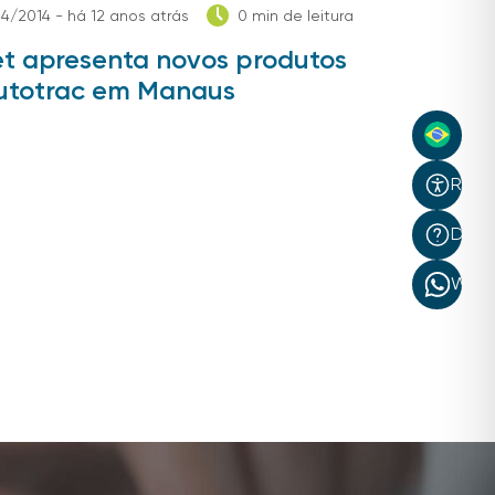
4/2014 - há 12 anos atrás
0 min de leitura
et apresenta novos produtos
utotrac em Manaus
Recur
Dúvi
What