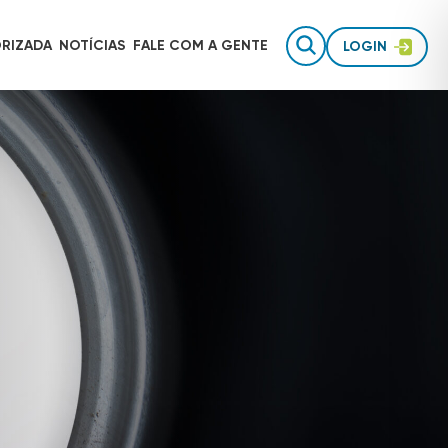
RIZADA
NOTÍCIAS
FALE COM
A GENTE
LOGIN
Gestão de equipes de campo
AUTOTRAC É INVESTIMENTO
Rastreamento para uso pessoal
Inteligência de dados
TECNOLOGIA AUTOTRAC
Acessórios de segurança