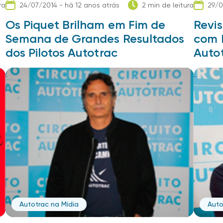
ra
24/07/2014 - há 12 anos atrás
2 min de leitura
29/0
Os Piquet Brilham em Fim de
Revi
Semana de Grandes Resultados
com 
dos Pilotos Autotrac
Auto
Autotrac na Mídia
Auto