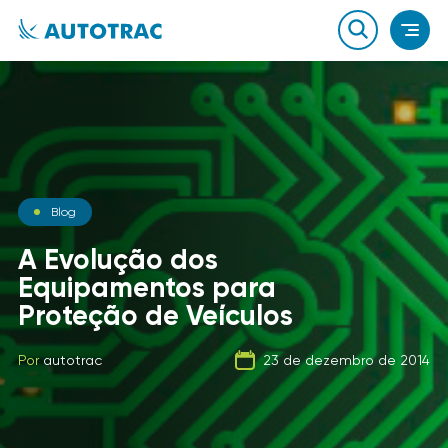
Notícias
Blog
Notícias
O que você sabe sobre o
A Evolução dos
combustível que a sua
Equipamentos para
Carga Fracionada
frota usa?
Proteção de Veículos
Por
autotrac
06 de fevereiro de 2020
Por
Por
autotrac
autotrac
23 de dezembro de 2014
21 de setembro de 2019