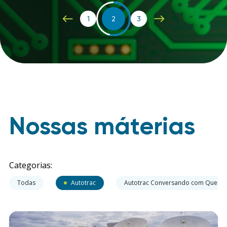
1
2
3
Nossas máterias
Categorias:
Todas
Autotrac
Autotrac Conversando com Quem 